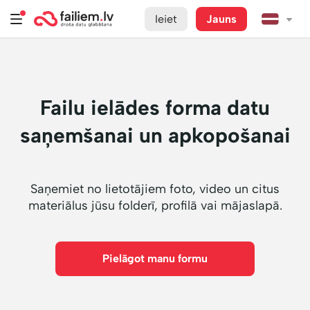
Ieiet
Jauns
Failu ielādes forma datu
saņemšanai un apkopošanai
Saņemiet no lietotājiem foto, video un citus
materiālus jūsu folderī, profilā vai mājaslapā.
Pielāgot manu formu