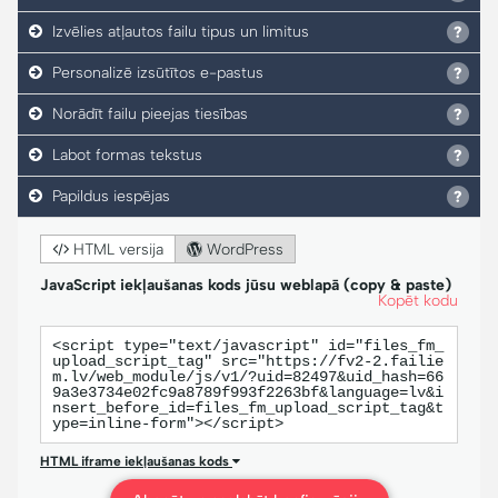
Izvēlies atļautos failu tipus un limitus
Personalizē izsūtītos e-pastus
Norādīt failu pieejas tiesības
Labot formas tekstus
Papildus iespējas
HTML versija
WordPress
JavaScript iekļaušanas kods jūsu weblapā (copy & paste)
Kopēt kodu
<script type="text/javascript" id="files_fm_
upload_script_tag" src="https://fv2-2.failie
m.lv/web_module/js/v1/?uid=82497&uid_hash=66
9a3e3734e02fc9a8789f993f2263bf&language=lv&i
nsert_before_id=files_fm_upload_script_tag&t
ype=inline-form"></script>
HTML iframe iekļaušanas kods