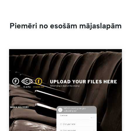
Piemēri no esošām mājaslapām