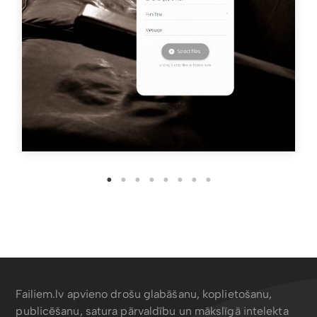
Failiem.lv apvieno drošu glabāšanu, koplietošanu,
publicēšanu, satura pārvaldību un mākslīgā intelekta