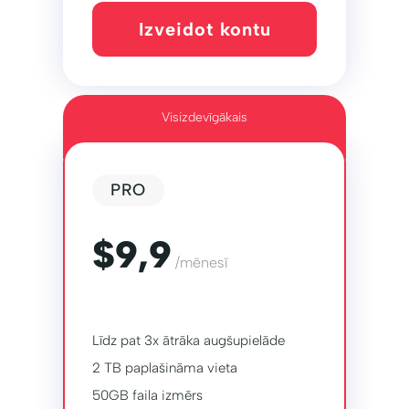
Izveidot kontu
Visizdevīgākais
PRO
$9,9
/mēnesī
Līdz pat 3x ātrāka augšupielāde
2 TB paplašināma vieta
50GB faila izmērs