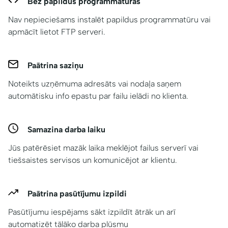
Bez papildus programmatūras
Nav nepieciešams instalēt papildus programmatūru vai
apmācīt lietot FTP serveri.
Paātrina saziņu
Noteikts uzņēmuma adresāts vai nodaļa saņem
automātisku info epastu par failu ielādi no klienta.
Samazina darba laiku
Jūs patērēsiet mazāk laika meklējot failus serverī vai
tiešsaistes servisos un komunicējot ar klientu.
Paātrina pasūtījumu izpildi
Pasūtījumu iespējams sākt izpildīt ātrāk un arī
automatizēt tālāko darba plūsmu