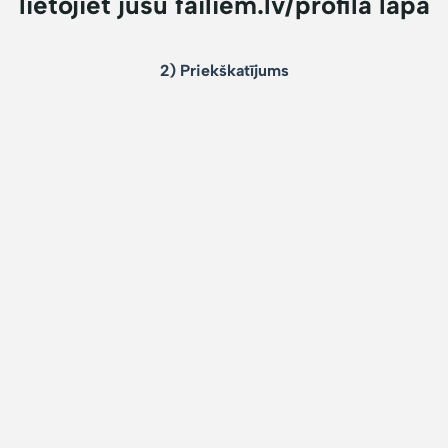
lietojiet jūsu failiem.lv/profila lapā
2) Priekškatījums