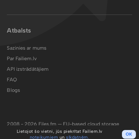
Atbalsts
Sazinies ar mums
Par Failiem.lv
API izstrādātājiem
FAQ
Blogs
2008 - 2026 Files.fm — EU-based cloud storage
Lietojot šo vietni, jūs piekrītat Failiem.lv
OK
noteikumiem
un
sīkdatnēm.