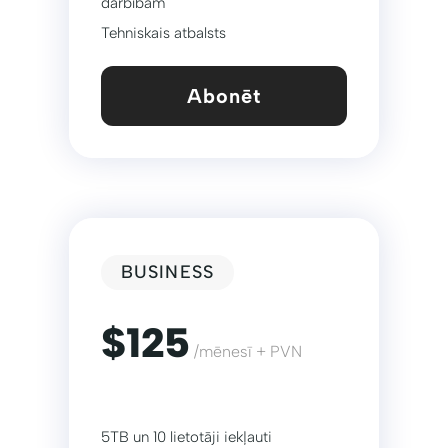
darbībām
Tehniskais atbalsts
Abonēt
BUSINESS
$125
/mēnesī + PVN
5TB un 10 lietotāji iekļauti