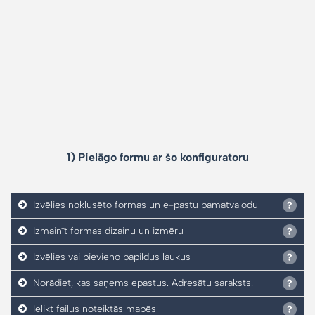
1) Pielāgo formu ar šo konfiguratoru
Izvēlies noklusēto formas un e-pastu pamatvalodu
Izmainīt formas dizainu un izmēru
Izvēlies vai pievieno papildus laukus
Norādiet, kas saņems epastus. Adresātu saraksts.
Ielikt failus noteiktās mapēs