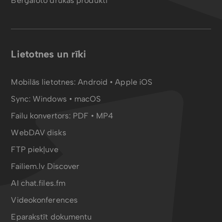
Bergafoto drukas produkti
Lietotnes un rīki
Mobilās lietotnes:
Android
•
Apple iOS
Sync:
Windows • macOS
Failu konvertors:
PDF
•
MP4
WebDAV disks
FTP piekļuve
Failiem.lv Discover
AI chat.files.fm
Videokonferences
Eparakstīt dokumentu