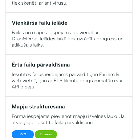
tiek skenēti ar antivīrusu.
Vienkārša failu ielāde
Failus un mapes iespējams pievienot ar
Drag&Drop. Ielādes laikā tiek uzrādīts progress un
atlikušais laiks.
Ērta failu pārvaldīšana
Iesūtītos failus iespējams pārvaldīt gan Failiem.lv
web vietnē, gan ar FTP klienta programmatūru vai
API pieeju.
Mapju strukturēšana
Formā iespējams pievienot mapju izvēlnes lauku, lai
atvieglojot iesūtīto failu pārvaldīšanu.
PRO
Bizness