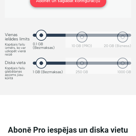
Abonēt un saglabāt konfigurāciju
Vienas
ielādes limits
0.1 GB
Kopējais failu
10 GB (PRO)
20 GB (Bizness)
(Bezmaksas)
izmērs, ko var
uzkopēt vienā
reizē
Diska vieta
Kopējais failu
glabāšanas
1 GB (Bezmaksas)
250 GB
1000 GB
apjoms jūsu
kontā
Abonē Pro iespējas un diska vietu