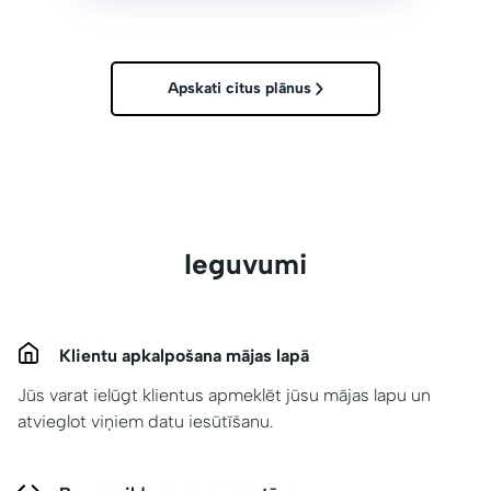
Apskati citus plānus
Ieguvumi
Klientu apkalpošana mājas lapā
Jūs varat ielūgt klientus apmeklēt jūsu mājas lapu un
atvieglot viņiem datu iesūtīšanu.