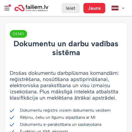
Ieiet
Jauns
DEMO
Dokumentu un darbu vadības
sistēma
Drošas dokumentu darbplūsmas komandām:
reģistrēšana, nosūtīšana apstiprināšanai,
elektroniska parakstīšana un visu izmaiņu
izsekošana. Plus mākslīgā intelekta atbalstīta
klasifikācija un meklēšana ātrākai apstrādei.
Dokumentu reģistrs visiem dokumentu veidiem
Rēķinu, čeku un līgumu atpazīšana ar MI
Dokumentu e-parakstīšana un saskaņošana
E-rēķini un XML eksports