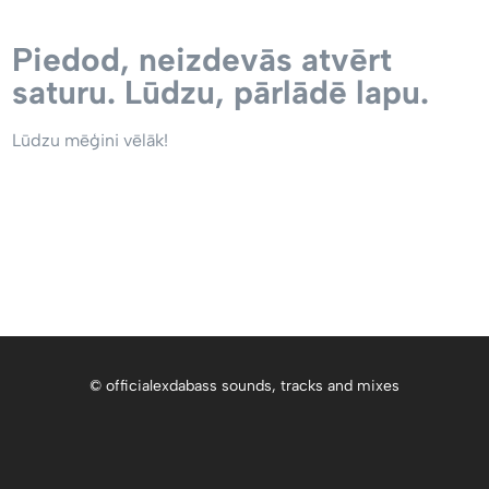
Piedod, neizdevās atvērt
saturu. Lūdzu, pārlādē lapu.
Lūdzu mēģini vēlāk!
© officialexdabass sounds, tracks and mixes