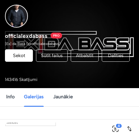
officialexdabass
PRO
[Ex] da Bass (@officialexdabass)
Sekot
Sūtīt failus
Atbalstīt
Dalīties
143416 Skatījumi
Info
Galerijas
Jaunākie
0
AI