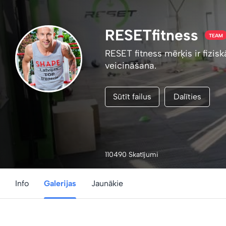
RESETfitness
TEAM
RESET fitness mērķis ir fizi
veicināšana.
Sūtīt failus
Dalīties
110490 Skatījumi
Info
Galerijas
Jaunākie