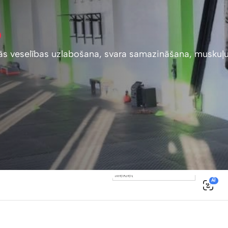
skās veselības uzlabošana, svara samazināšana, muskuļ
0
AI