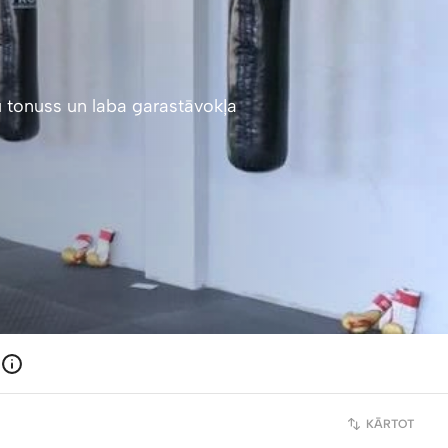
u tonuss un laba garastāvokļa
KĀRTOT